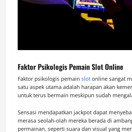
Faktor Psikologis Pemain Slot Online
Faktor psikologis pemain
slot
online sangat 
satu aspek utama adalah harapan akan keme
untuk terus bermain meskipun sudah mengal
Sensasi mendapatkan jackpot dapat menyeba
merasa seolah-olah mereka berada di ambang
permainan, seperti suara dan visual yang me