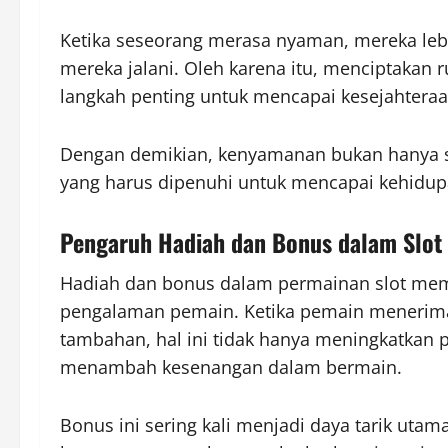
Ketika seseorang merasa nyaman, mereka lebi
mereka jalani. Oleh karena itu, menciptaka
langkah penting untuk mencapai kesejahteraa
Dengan demikian, kenyamanan bukan hanya se
yang harus dipenuhi untuk mencapai kehid
Pengaruh Hadiah dan Bonus dalam Slot
Hadiah dan bonus dalam permainan slot memi
pengalaman pemain. Ketika pemain menerima b
tambahan, hal ini tidak hanya meningkatkan 
menambah kesenangan dalam bermain.
Bonus ini sering kali menjadi daya tarik ut