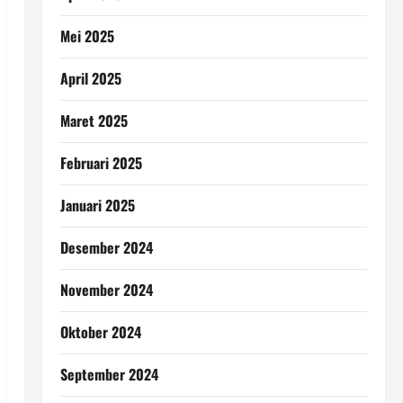
Mei 2025
April 2025
Maret 2025
Februari 2025
Januari 2025
Desember 2024
November 2024
Oktober 2024
September 2024