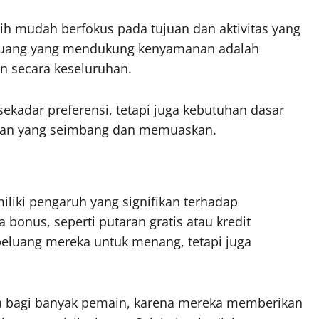
h mudah berfokus pada tujuan dan aktivitas yang
n ruang yang mendukung kenyamanan adalah
n secara keseluruhan.
kadar preferensi, tetapi juga kebutuhan dasar
upan yang seimbang dan memuaskan.
liki pengaruh yang signifikan terhadap
onus, seperti putaran gratis atau kredit
peluang mereka untuk menang, tetapi juga
ama bagi banyak pemain, karena mereka memberikan