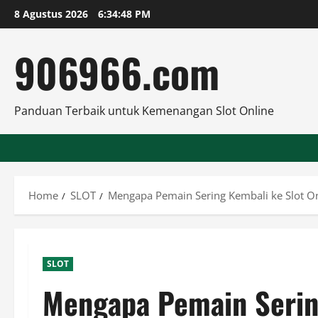
Skip
8 Agustus 2026
6:34:49 PM
to
content
906966.com
Panduan Terbaik untuk Kemenangan Slot Online
Home
SLOT
Mengapa Pemain Sering Kembali ke Slot On
SLOT
Mengapa Pemain Sering