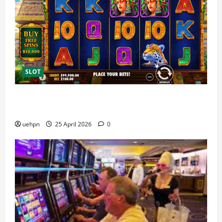
SLOT
Situs Slot88 Terbaik 2026 dengan Reputasi dan
Layanan Unggulan
uehpn
25 April 2026
0