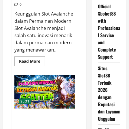
0
Official
Sbobet88
Keunggulan Slot Avalanche
with
dalam Permainan Modern
Professiona
Slot Avalanche menjadi
l Service
salah satu inovasi menarik
and
dalam permainan modern
Complete
yang menawarkan...
Support
Read
Read More
more
Situs
about
Slot
Slot88
dengan
Fitur
Terbaik
Avalanche:
Mengapa
2026
Sangat
dengan
Disukai?
SLOT
Reputasi
dan Layanan
Mengapa Slot Bertema
Unggulan
Halloween Begitu Seru untuk
Dimainkan?