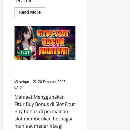
terakhir....
Read
Read More
more
about
Evolusi
Slot
Online
dari
Masa
ke
Masa
SLOT
Bagaimana Cara Kerja Fitur Buy
Bonus di Slot Online?
uehpn
28 Februari 2025
0
Manfaat Menggunakan
Fitur Buy Bonus di Slot Fitur
Buy Bonus di permainan
slot memberikan berbagai
manfaat menarik bagi