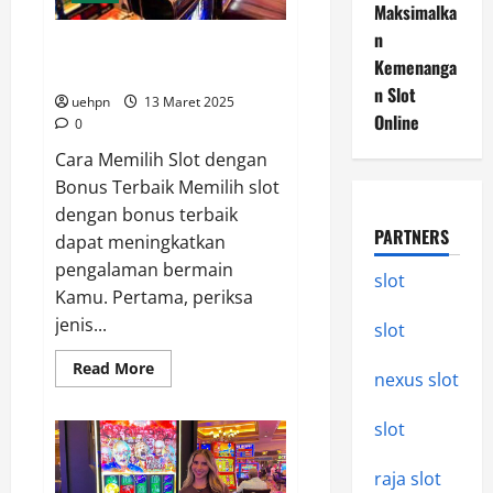
Maksimalka
n
Tips Memaksimalkan Bonus Slot
Kemenanga
Online
n Slot
uehpn
13 Maret 2025
Online
0
Cara Memilih Slot dengan
Bonus Terbaik Memilih slot
dengan bonus terbaik
PARTNERS
dapat meningkatkan
pengalaman bermain
slot
Kamu. Pertama, periksa
jenis...
slot
Read
Read More
nexus slot
more
about
Tips
slot
Memaksimalkan
Bonus
Slot
Online
raja slot