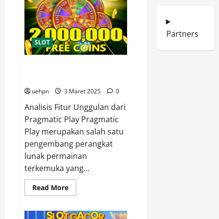
Partners
SLOT
Pragmatic Play vs Habanero:
Mana yang Lebih Gacor?
uehpn
3 Maret 2025
0
Analisis Fitur Unggulan dari
Pragmatic Play Pragmatic
Play merupakan salah satu
pengembang perangkat
lunak permainan
terkemuka yang...
Read
Read More
more
about
Pragmatic
Play