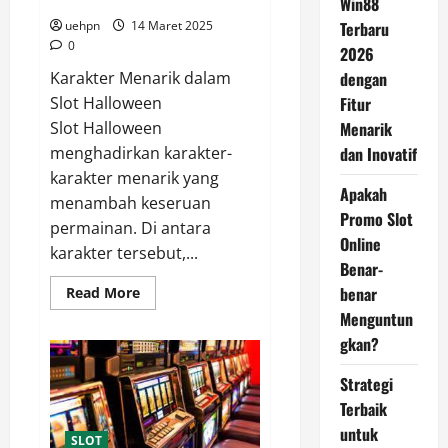
Win88
Terbaru
uehpn
14 Maret 2025
0
2026
dengan
Karakter Menarik dalam
Fitur
Slot Halloween
Menarik
Slot Halloween
dan Inovatif
menghadirkan karakter-
karakter menarik yang
Apakah
menambah keseruan
Promo Slot
permainan. Di antara
Online
karakter tersebut,...
Benar-
benar
Read
Read More
more
Menguntun
about
Mengapa
gkan?
Slot
Bertema
Halloween
Strategi
Begitu
Seru
Terbaik
untuk
untuk
Dimainkan?
SLOT