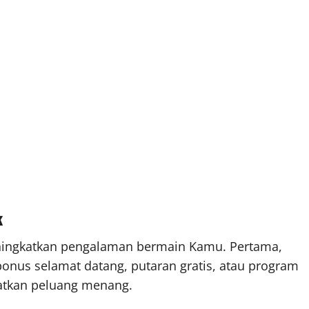
k
ningkatkan pengalaman bermain Kamu. Pertama,
 bonus selamat datang, putaran gratis, atau program
gkatkan peluang menang.