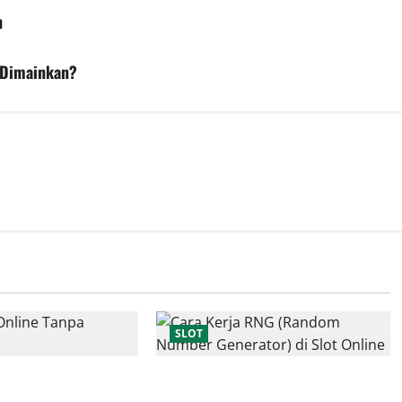
n
 Dimainkan?
SLOT
Terbaik 2026 dengan
Win88 Terbaru 2026 dengan Fitur