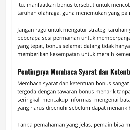
itu, manfaatkan bonus tersebut untuk mencoba
taruhan olahraga, guna menemukan yang pal
Jangan ragu untuk mengatur strategi taruhan
beberapa sesi permainan untuk memperpanj
yang tepat, bonus selamat datang tidak hany
memberikan kesempatan untuk meraih kemena
Pentingnya Membaca Syarat dan Ketent
Membaca syarat dan ketentuan bonus sangat 
tergoda dengan tawaran bonus menarik tanpa
seringkali mencakup informasi mengenai bata
yang harus dipenuhi sebelum dapat menarik 
Tanpa pemahaman yang jelas, pemain bisa me