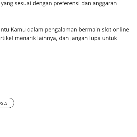
 yang sesuai dengan preferensi dan anggaran
ntu Kamu dalam pengalaman bermain slot online
tikel menarik lainnya, dan jangan lupa untuk
osts