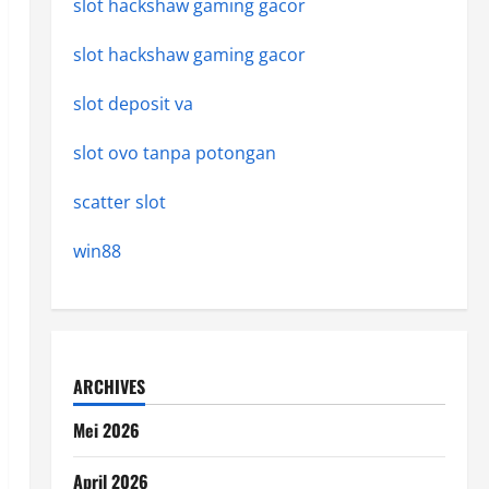
slot hackshaw gaming gacor
slot hackshaw gaming gacor
slot deposit va
slot ovo tanpa potongan
scatter slot
win88
ARCHIVES
Mei 2026
April 2026