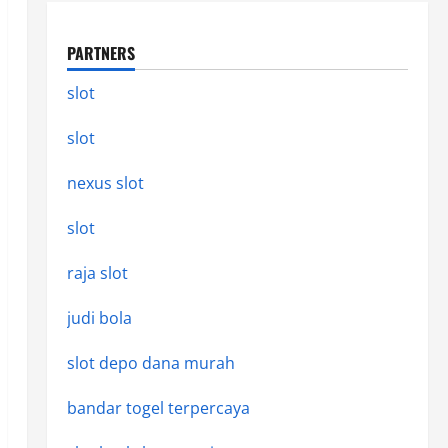
PARTNERS
slot
slot
nexus slot
slot
raja slot
judi bola
slot depo dana murah
bandar togel terpercaya