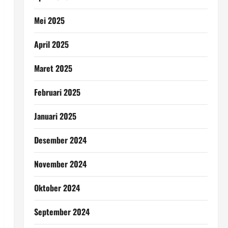
Mei 2025
April 2025
Maret 2025
Februari 2025
Januari 2025
Desember 2024
November 2024
Oktober 2024
September 2024