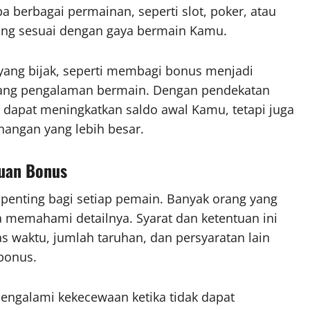
 berbagai permainan, seperti slot, poker, atau
ing sesuai dengan gaya bermain Kamu.
 yang bijak, seperti membagi bonus menjadi
ang pengalaman bermain. Dengan pendekatan
a dapat meningkatkan saldo awal Kamu, tetapi juga
ngan yang lebih besar.
uan Bonus
penting bagi setiap pemain. Banyak orang yang
 memahami detailnya. Syarat dan ketentuan ini
s waktu, jumlah taruhan, dan persyaratan lain
bonus.
ngalami kekecewaan ketika tidak dapat