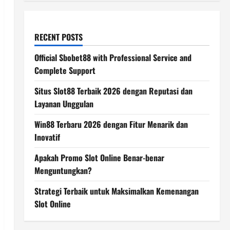
RECENT POSTS
Official Sbobet88 with Professional Service and
Complete Support
Situs Slot88 Terbaik 2026 dengan Reputasi dan
Layanan Unggulan
Win88 Terbaru 2026 dengan Fitur Menarik dan
Inovatif
Apakah Promo Slot Online Benar-benar
Menguntungkan?
Strategi Terbaik untuk Maksimalkan Kemenangan
Slot Online