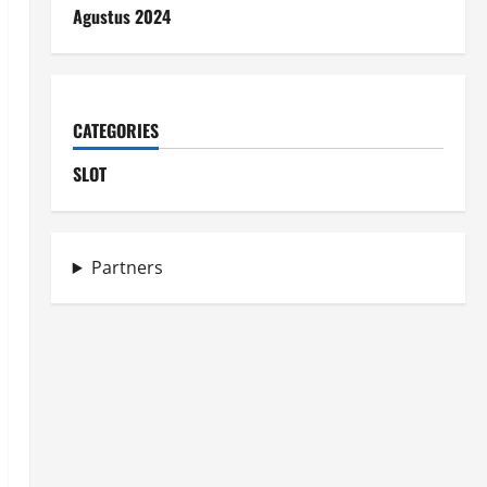
Agustus 2024
CATEGORIES
SLOT
Partners