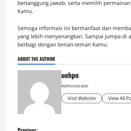
bertanggung jawab, serta memilih permainan
Kamu.
Semoga informasi ini bermanfaat dan memba
yang lebih menyenangkan. Sampai jumpa di ar
berbagi dengan teman-teman Kamu.
ABOUT THE AUTHOR
uehpn
Administrator
Visit Website
View All P
Previous: