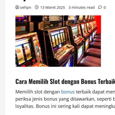
uehpn
13 Maret 2025
3 minutes read
0
Cara Memilih Slot dengan Bonus Terbai
Memilih slot dengan
bonus
terbaik dapat me
periksa jenis bonus yang ditawarkan, seperti
loyalitas. Bonus ini sering kali dapat menin