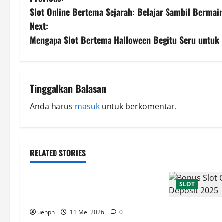
P
Slot Online Bertema Sejarah: Belajar Sambil Bermai
o
Next:
s
Mengapa Slot Bertema Halloween Begitu Seru untuk
t
n
Tinggalkan Balasan
a
Anda harus
masuk
untuk berkomentar.
v
i
RELATED STORIES
SLOT
g
a
Official Sbobet88 with Professional
SLOT
Service and Complete Support
t
Situs Slot88 
uehpn
11 Mei 2026
0