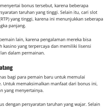
g menyertai bonus tersebut, karena beberapa
aratan taruhan yang tinggi. Selain itu, cari slot
TP) yang tinggi, karena ini menunjukkan seberapa
gka panjang.
 pemain lain, karena pengalaman mereka bisa
 kasino yang terpercaya dan memiliki lisensi
lan dalam permainan.
atang
as bagi para pemain baru untuk memulai
e. Untuk memaksimalkan manfaat dari bonus ini,
n yang menyertainya.
us dengan persyaratan taruhan yang wajar. Selain